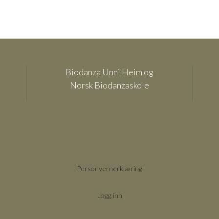
Biodanza Unni Heim og
Norsk Biodanzaskole
Personvernerklæring
Logg inn