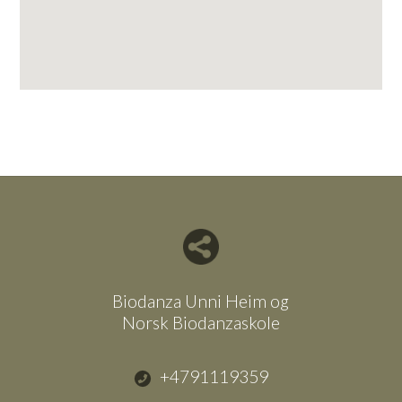
Del nettside med andre
Biodanza Unni Heim og
Norsk Biodanzaskole
+4791119359