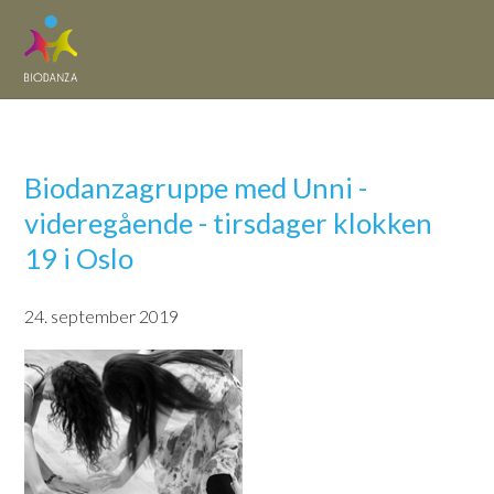
Biodanzagruppe med Unni -
videregående - tirsdager klokken
19 i Oslo
24. september 2019