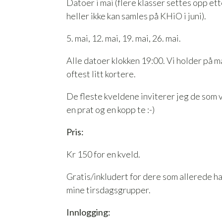
Datoer i mai (flere klasser settes opp et
heller ikke kan samles på KHiO i juni).
5. mai, 12. mai, 19. mai, 26. mai.
Alle datoer klokken 19:00. Vi holder på m
oftest litt kortere.
De fleste kveldene inviterer jeg de som vil 
en prat og en kopp te :-)
Pris:
Kr 150 for en kveld.
Gratis/inkludert for dere som allerede ha
mine tirsdagsgrupper.
Innlogging: