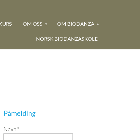
KURS
OM OSS
OM BIODANZA
NORSK BIODANZASKOLE
Påmelding
Navn *