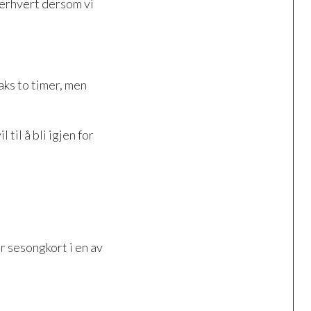
terhvert dersom vi
aks to timer, men
til å bli igjen for
r sesongkort i en av