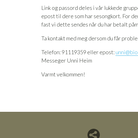
Link og passord deles i vår lukkede grup
epost til dere som har sesongkort. For d
fast vi dette sendes når du har betalt på
Ta kontakt med meg dersom du får probl
Telefon: 91119359 eller epost:
unni@bio
Messeger Unni Heim
Varmt velkommen!
Del nettside med andre