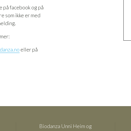
pe på facebook og på
ere som ikke er med
melding.
emer:
danza.no
eller på
Biodanza Unni Heim og