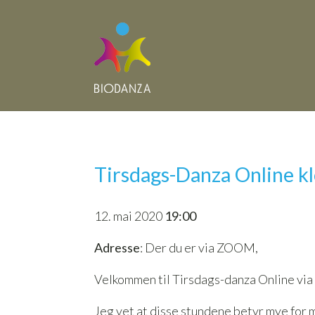
Tirsdags-Danza Online k
12. mai 2020
19:00
Adresse
: Der du er via ZOOM,
Velkommen til Tirsdags-danza Online vi
Jeg vet at disse stundene betyr mye for