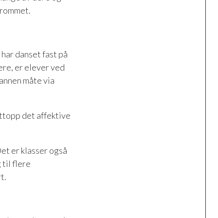
e rommet.
har danset fast på
ere, er elever ved
å annen måte via
ttopp det affektive
Det er klasser også
til flere
t.