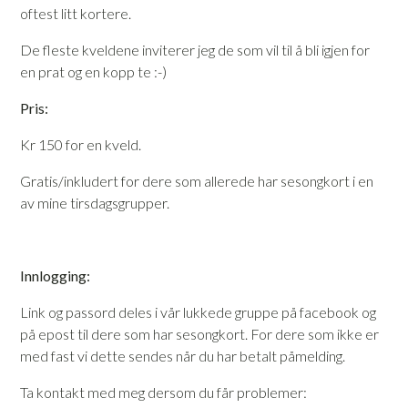
oftest litt kortere.
De fleste kveldene inviterer jeg de som vil til å bli igjen for
en prat og en kopp te :-)
Pris:
Kr 150 for en kveld.
Gratis/inkludert for dere som allerede har sesongkort i en
av mine tirsdagsgrupper.
Innlogging:
Link og passord deles i vår lukkede gruppe på facebook og
på epost til dere som har sesongkort. For dere som ikke er
med fast vi dette sendes når du har betalt påmelding.
Ta kontakt med meg dersom du får problemer: