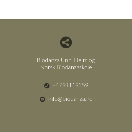
Del nettside med andre
Biodanza Unni Heim og
Norsk Biodanzaskole
+4791119359
info@biodanza.no