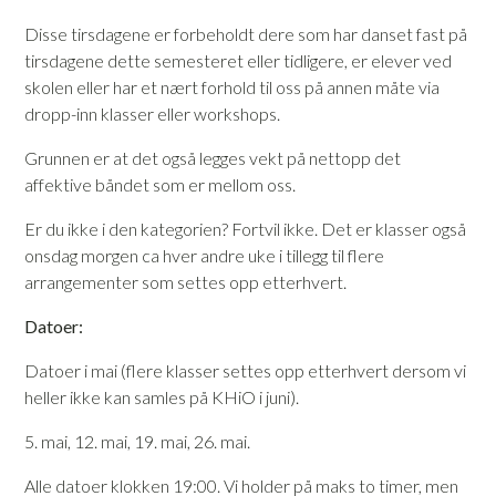
Disse tirsdagene er forbeholdt dere som har danset fast på
tirsdagene dette semesteret eller tidligere, er elever ved
skolen eller har et nært forhold til oss på annen måte via
dropp-inn klasser eller workshops.
Grunnen er at det også legges vekt på nettopp det
affektive båndet som er mellom oss.
Er du ikke i den kategorien? Fortvil ikke. Det er klasser også
onsdag morgen ca hver andre uke i tillegg til flere
arrangementer som settes opp etterhvert.
Datoer:
Datoer i mai (flere klasser settes opp etterhvert dersom vi
heller ikke kan samles på KHiO i juni).
5. mai, 12. mai, 19. mai, 26. mai.
Alle datoer klokken 19:00. Vi holder på maks to timer, men