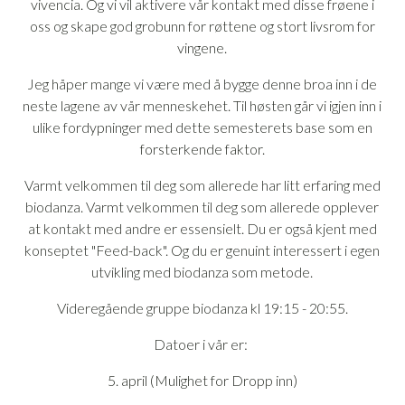
vivencia. Og vi vil aktivere vår kontakt med disse frøene i
oss og skape god grobunn for røttene og stort livsrom for
vingene.
Jeg håper mange vi være med å bygge denne broa inn i de
neste lagene av vår menneskehet. Til høsten går vi igjen inn i
ulike fordypninger med dette semesterets base som en
forsterkende faktor.
Varmt velkommen til deg som allerede har litt erfaring med
biodanza. Varmt velkommen til deg som allerede opplever
at kontakt med andre er essensielt. Du er også kjent med
konseptet "Feed-back". Og du er genuint interessert i egen
utvikling med biodanza som metode.
Videregående gruppe biodanza kl 19:15 - 20:55.
Datoer i vår er:
5. april (Mulighet for Dropp inn)