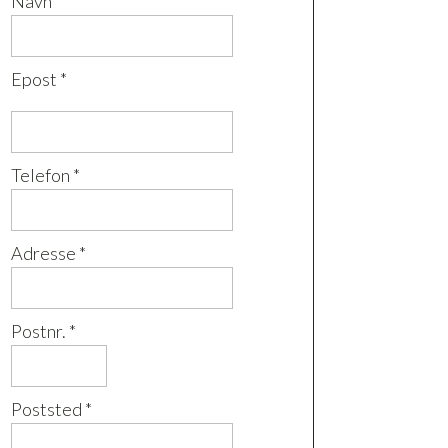
Navn *
Epost *
Telefon *
Adresse *
Postnr. *
Poststed *