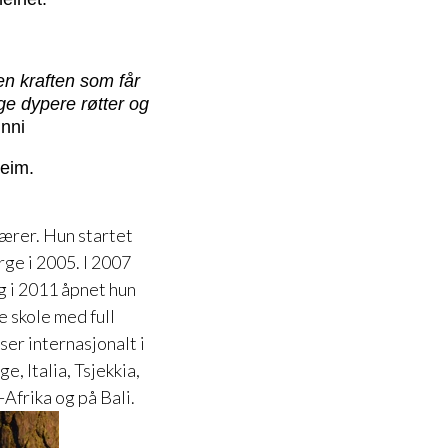
den kraften som får
gge dypere røtter og
nni
Heim.
ærer. Hun startet
ge i 2005. I 2007
 i 2011 åpnet hun
 skole med full
er internasjonalt i
e, Italia, Tsjekkia,
-Afrika og på Bali.