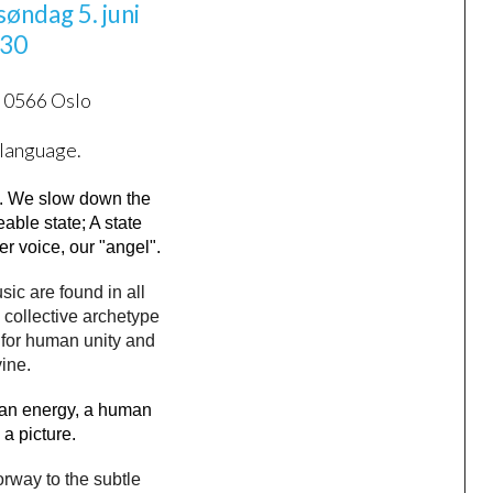
øndag 5. juni
:30
 0566 Oslo
h language.
es. We slow down the
able state; A state
r voice, our "angel".
sic are found in all
 collective archetype
 for human unity and
ine.
 an energy, a human
 a picture.
rway to the subtle