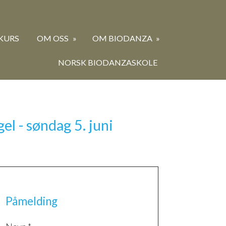
KURS
OM OSS
OM BIODANZA
NORSK BIODANZASKOLE
l - søndag 5. juni
Påmelding