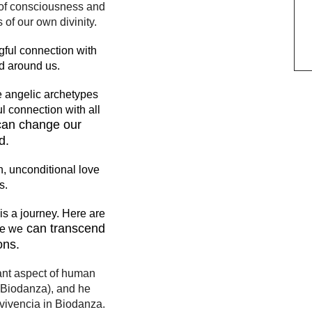
 of consciousness and
of our own divinity.
ful connection with
ld around us.
e angelic archetypes
l connection with all
 can change our
d.
n, unconditional love
s.
s a journey. Here are
can transcend
re we
ons.
ant aspect of human
 Biodanza), and he
 vivencia in Biodanza.