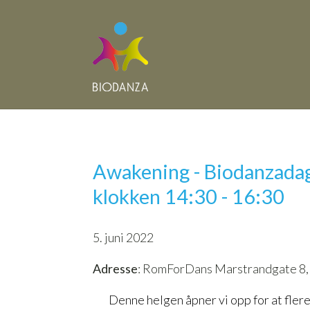
Awakening - Biodanzadage
klokken 14:30 - 16:30
5. juni 2022
Adresse
: RomForDans Marstrandgate 8,
Denne helgen åpner vi opp for at flere