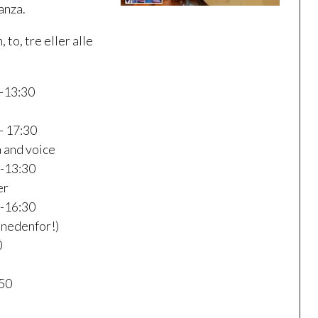
anza.
 to, tre eller alle
0-13:30
 - 17:30
 and voice
0-13:30
er
0-16:30
 nedenfor!)
0
850