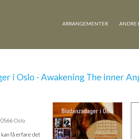
ARRANGEMENTER
ANDRE 
r i Oslo - Awakening The inner Ange
 0566 Oslo
 kan få erfare det