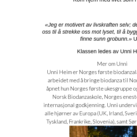
«Jeg er motivert av livskraften selv; 
oss til å strekke oss mot lyset, til å by
finne sunn grobunn.»
U
Klassen ledes av Unni 
Mer om Unni
Unni Heim er Norges første biodanzal
arbeidet med å bringe biodanza til Nor
åpnet hun Norges første ukesgruppe og
Norsk Biodanzaskole, Norges eneste
internasjonal godkjenning. Unni undervis
alle hjørner av Europa (UK, Irland, Sverig
Tyskland, Frankrike, Slovenia), samt Sør