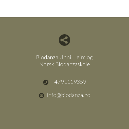
Del nettside med andre
Biodanza Unni Heim og
Norsk Biodanzaskole
+4791119359
info@biodanza.no