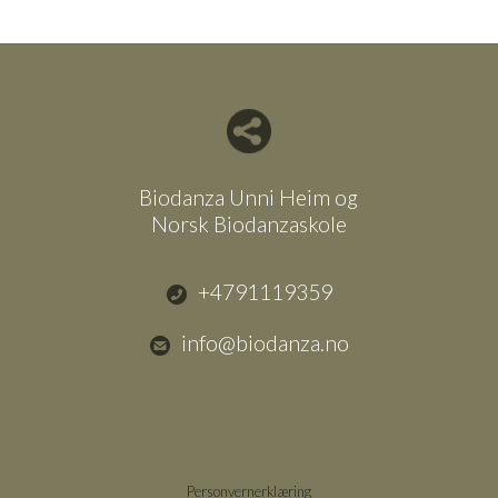
Del nettside med andre
Biodanza Unni Heim og
Norsk Biodanzaskole
+4791119359
info@biodanza.no
Personvernerklæring