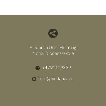
Del nettside med andre
Biodanza Unni Heim og
Norsk Biodanzaskole
+4791119359
info@biodanza.no