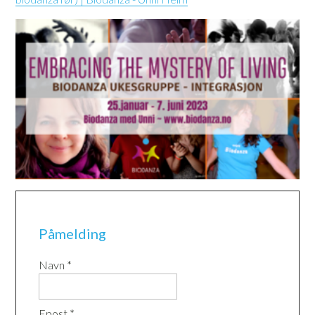
Påmelding
Navn *
Epost *