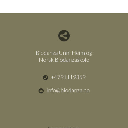
Del nettside med andre
Biodanza Unni Heim og
Norsk Biodanzaskole
+4791119359
info@biodanza.no