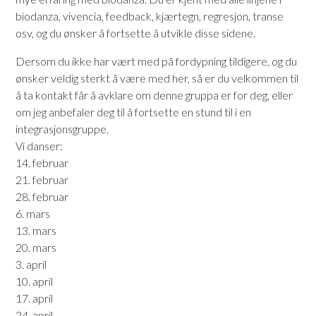
biodanza, vivencia, feedback, kjærtegn, regresjon, transe
osv, og du ønsker å fortsette å utvikle disse sidene.
Dersom du ikke har vært med på fordypning tildigere, og du
ønsker veldig sterkt å være med her, så er du velkommen til
å ta kontakt får å avklare om denne gruppa er for deg, eller
om jeg anbefaler deg til å fortsette en stund til i en
integrasjonsgruppe.
Vi danser:
14. februar
21. februar
28. februar
6. mars
13. mars
20. mars
3. april
10. april
17. april
24. april