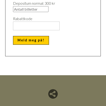
Depositum normal: 300 kr
Rabattkode
Del nettside med andre