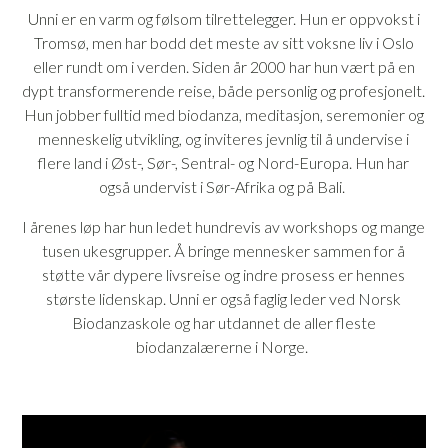
Unni er en varm og følsom tilrettelegger. Hun er oppvokst i
Tromsø, men har bodd det meste av sitt voksne liv i Oslo
eller rundt om i verden. Siden år 2000 har hun vært på en
dypt transformerende reise, både personlig og profesjonelt.
Hun jobber fulltid med biodanza, meditasjon, seremonier og
menneskelig utvikling, og inviteres jevnlig til å undervise i
flere land i Øst-, Sør-, Sentral- og Nord-Europa. Hun har
også undervist i Sør-Afrika og på Bali.
I årenes løp har hun ledet hundrevis av workshops og mange
tusen ukesgrupper. Å bringe mennesker sammen for å
støtte vår dypere livsreise og indre prosess er hennes
største lidenskap. Unni er også faglig leder ved Norsk
Biodanzaskole og har utdannet de aller fleste
biodanzalærerne i Norge.