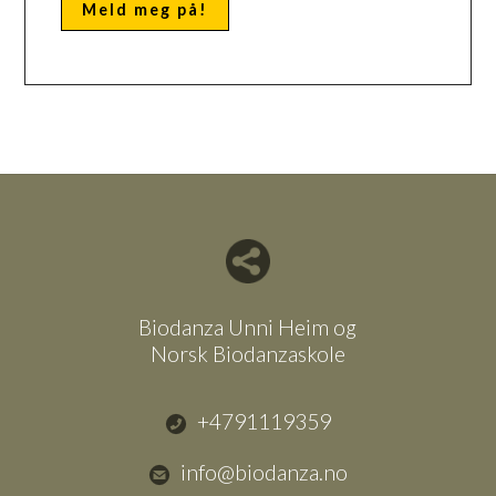
Del nettside med andre
Biodanza Unni Heim og
Norsk Biodanzaskole
+4791119359
info@biodanza.no