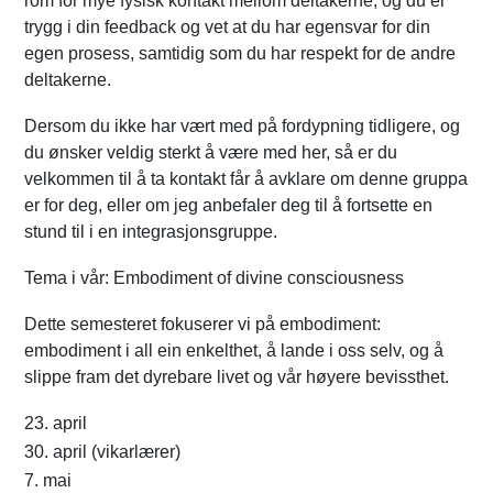
rom for mye fysisk kontakt mellom deltakerne, og du er
trygg i din feedback og vet at du har egensvar for din
egen prosess, samtidig som du har respekt for de andre
deltakerne.
Dersom du ikke har vært med på fordypning tidligere, og
du ønsker veldig sterkt å være med her, så er du
velkommen til å ta kontakt får å avklare om denne gruppa
er for deg, eller om jeg anbefaler deg til å fortsette en
stund til i en integrasjonsgruppe.
Tema i vår: Embodiment of divine consciousness
Dette semesteret fokuserer vi på embodiment:
embodiment i all ein enkelthet, å lande i oss selv, og å
slippe fram det dyrebare livet og vår høyere bevissthet.
23. april
30. april (vikarlærer)
7. mai