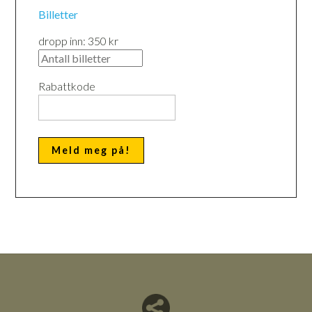
Billetter
dropp inn: 350 kr
Rabattkode
Del nettside med andre