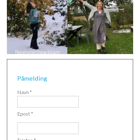
Påmelding
Navn *
Epost *