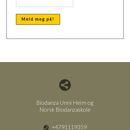
Del nettside med andre
Biodanza Unni Heim og
Norsk Biodanzaskole
+4791119359