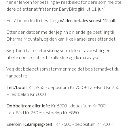
her er lenken for betaling av restbeløp for dere som meldte
dere på etter at fristen for EarlyBird gikk ut 11. juni.
For å beholde din bestilling
må den betales senest 12. juli.
Etter den datoen melder jeg inn din endelige bestilling til
Dharma Mountain, og den kan ikke kanselleres etter det.
Sørg for å ha reiseforsikring som dekker avbestillinger i
tilfelle noe uforutsett skulle skje og du må avlyse.
Velg det beløpet som stemmer med det boalternativet du
har bestilt:
Telt/bobil:
Kr 5950
- depositum Kr 700 + LateBird Kr 750
= restbeløp Kr 6000
Dobbeltrom eller loft:
Kr 6800 - depositum Kr 700 +
LateBird Kr 750
= restbeløp Kr 6850
Enerom i Glamping-telt:
Kr 7500 - depositum Kr 700 +