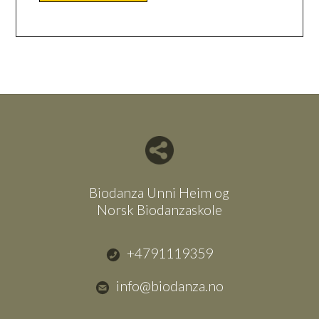
Del nettside med andre
Biodanza Unni Heim og
Norsk Biodanzaskole
+4791119359
info@biodanza.no