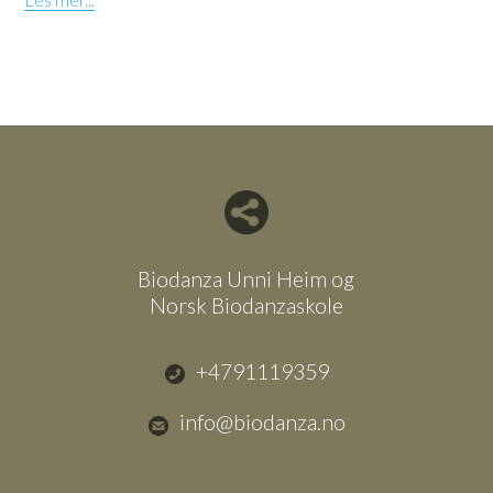
Del nettside med andre
Biodanza Unni Heim og
Norsk Biodanzaskole
+4791119359
info@biodanza.no